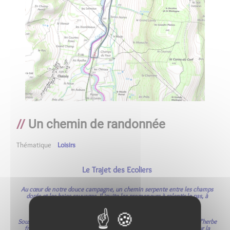
Un chemin de randonnée
Thématique
Loisirs
Le Trajet des Ecoliers
Au cœur de notre douce campagne, un chemin serpente entre les champs
dorés et les haies sauvages. Il invite les promeneurs à ralentir le pas, à
écouter le chant des oiseaux et à respirer l’air pur.
Sous les pas, la terre est souple, parfois caillouteuse, parfois tapissée d’herbe
fraîche. Le sentier grimpe doucement offrant une vue imprenable sur la