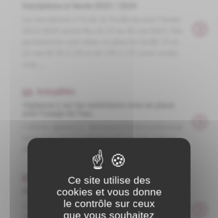
Inscriptions à l'école 2023 / 2024
Les inscriptions à l'école de Pouillenay pour l'année
2023-2024 auront lieu du 15 au 30 mai 2023. Des
permanences sont mises en place les lundis 15 et
22 mai de 9h à 12h et de 14h à 17h (sans rendez
vous ...
Actualités
Vigilance 2 sur les restrictions mise en place
pour l'usage de l'eau
L'affiche vigilance 2 Retrouvez l'Arrêté préfectoral
intégral du 05 juin portant sur le seuil de vigilance
de l'usage de l'eau en Côte d'Or ...
Actualités
Ce site utilise des
cookies et vous donne
Projet d'Aménagement global du centre bourg
le contrôle sur ceux
Le projet global associe l'achèvement de la voie
que vous souhaitez
Grande Rue l’aménagement de l'espace au cœur du