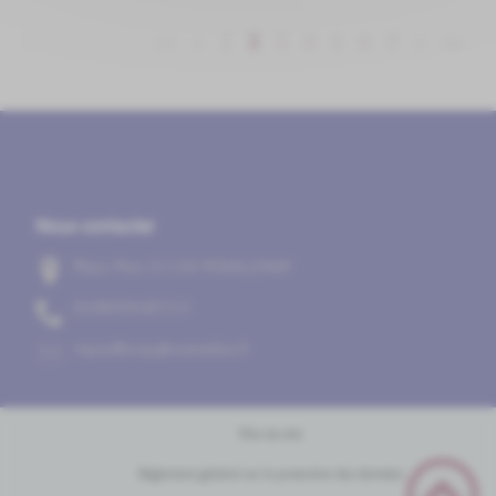
<<
<
1
2
3
4
5
6
7
>
>>
Nous contacter
Place Pion 21150 POUILLENAY
31/78/69/08/30
rf.oodanaw@yanelliuopm
Plan du site
Règlement général sur la protection des données