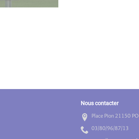
Nous contacter
Place Pion 21150 P
31/78/69/08/30