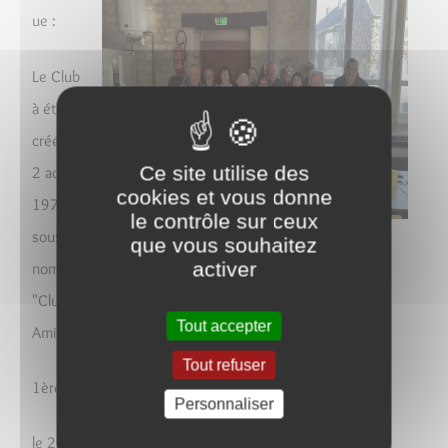
ue :
Le Club
à été
créé le
Ce site utilise des
2 août
cookies et vous donne
1979
le contrôle sur ceux
sous le
que vous souhaitez
Quelques membres du club un mercredi
activer
nom
"Club
Tout accepter
Amical du 3ème Age"
Tout refuser
1ère présidente au 2 août 1979 : Mme Lavier
Personnaliser
le 28 10 1988 : M Pelotte André