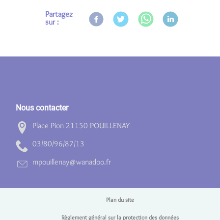
Partagez
sur :
Nous contacter
Place Pion 21150 POUILLENAY
31/78/69/08/30
rf.oodanaw@yanelliuopm
Plan du site
Règlement général sur la protection des données