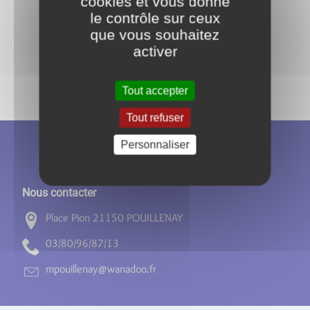
cookies et vous donne
Retour à l'accueil
le contrôle sur ceux
que vous souhaitez
Partagez
activer
sur :
Tout accepter
Tout refuser
Personnaliser
Nous contacter
Place Pion 21150 POUILLENAY
31/78/69/08/30
rf.oodanaw@yanelliuopm