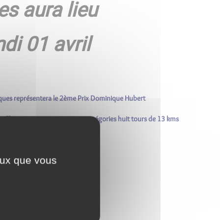
s aura lieu
ndi 01 avril
ques représentera le 2ème Prix Dominique Hubert
 effectueront pour certaines catégories huit tours de 13
kms
ceux que vous