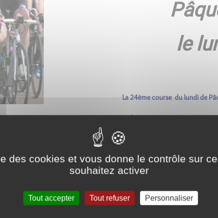
Pâque
le lu
La 24ème course du lundi de Pâ
Une centaine de coureurs seront présents et
ise des cookies et vous donne le contrôle sur 
souhaitez activer
Départ 14h devant la salle Jean Moulin
Tout accepter
Tout refuser
Personnaliser
Arrivée environ 17h route de Marigny