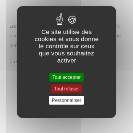
Les habitants de Grosbois en Montagne et Uncey le Franc
Ce site utilise des
viennent également se recueillir sur la stèle commémorant
cookies et vous donne
la mémoire des fusillés le 27 août 1944 à Pouillenay.
le contrôle sur ceux
que vous souhaitez
activer
Un vin d'honneur est servi à l'issue de la cérémonie.
Tout accepter
Retrouvez cette journée du 27 août 1944
Tout refuser
Personnaliser
ici