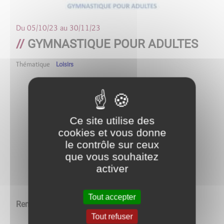
Du
05/10/23
au
30/11/23
GYMNASTIQUE POUR ADULTES
Thématique
Loisirs
Tous les mercredis de 18h30 à
19h30
Ce site utilise des
Gymnastique pour
cookies et vous donne
le contrôle sur ceux
adultes
que vous souhaitez
activer
Salle Jean Moulin
Tout accepter
Renseignements : 06/43/34/12/48
Tout refuser