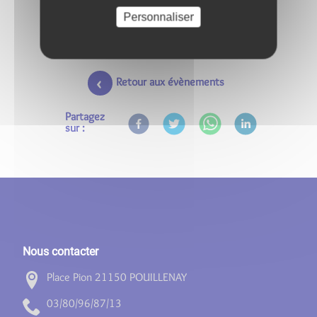
Personnaliser
Retour aux évènements
Partagez
sur :
Nous contacter
Place Pion 21150 POUILLENAY
31/78/69/08/30