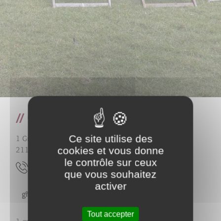
Gîte La Petite Maison
Ce site utilise des
1 Grande Rue
cookies et vous donne
21150
Pouillenay
le contrôle sur ceux
21.36.39.68.60
que vous souhaitez
activer
gîte " LA PETITE MAISON"
Tout accepter