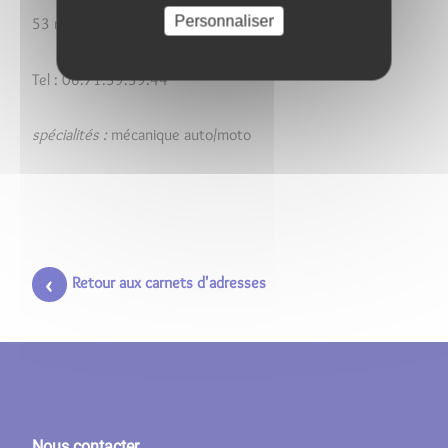
Personnaliser
53 rue jean moulin
Tel : 06.71.39.39.44
spécialités :
mécanique auto/moto
Retour aux carnets d'adresses
Nous contacter