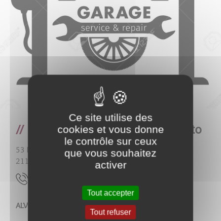
Ce site utilise des
ENTREPRISE de Mécanique Auto
cookies et vous donne
le contrôle sur ceux
53 Rue Jean Moulin
que vous souhaitez
21150
Pouillenay
activer
44.93.93.17.60
Tout accepter
ALVES jordan
Tout refuser