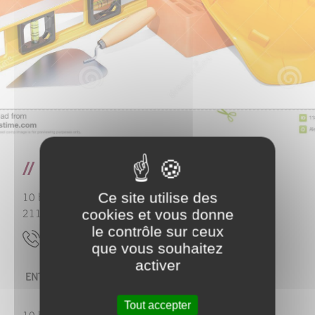
ENTREPRISE de Maçonnerie
Ce site utilise des
10 bis rue Jean Moulin
cookies et vous donne
21150
Pouillenay
le contrôle sur ceux
85.00.66.70.60
que vous souhaitez
activer
ENTREPRISE PETIT
Dominique
Tout accepter