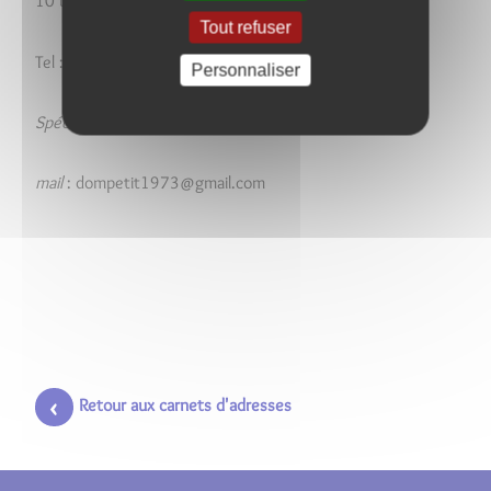
10 bis rue jean moulin
Tout refuser
Tel : 06.07.66.00.58
Personnaliser
Spécialités
: Maçonnerie
mail
: dompetit1973@gmail.com
Retour aux carnets d'adresses