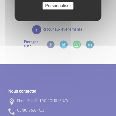
Personnaliser
Retour aux évènements
Partagez
sur :
Nous contacter
Place Pion 21150 POUILLENAY
31/78/69/08/30