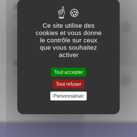
Carnet d'adresse
Esthéticiennne
Ce site utilise des
KELL'BEAUTE 4 rue Germain Léger Tel :
06.82.27.59.26 Spécialités
cookies et vous donne
: Esthéticienne - Prothésiste Ongulaire
le contrôle sur ceux
- Technicienne ...
que vous souhaitez
activer
Carnet d'adresse
Tout accepter
COIFFURE A DOMICILE
Gacia Emeline " Les ateliers d'Emeline" 21150
Tout refuser
Pouillenay Tel: 06.40.05.20.06 Tous les jours sauf
le mercredi Facebook ...
Personnaliser