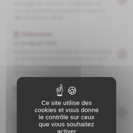
ont le plaisir de vous inviter à la cérémonie des
vœux qui se déroulera le vendredi 19 janvier à la
salle Jean Moulin à 18h30 ...
Événements
Le 14 JUILLET 2024
Rendez-vous pour la cérémonie de commémoration
qui débutera au monument aux morts Place de la
Mairie à 11h15 Un vin d'honneur sera servi a la
salle du Lavoir ...
Événements
Commémoration du 27 août 1944
Ce site utilise des
La Commémoration anniversaire des fusillés se
cookies et vous donne
déroulera : à 9h30 Office religieux à Grosbois-en-
le contrôle sur ceux
Montagnepuis Cérémonie au monument aux
que vous souhaitez
morts 10h45 Cérémonie au monument près de
activer