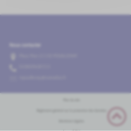
Nous contacter
Place Pion 21150 POUILLENAY
31/78/69/08/30
rf.oodanaw@yanelliuopm
Plan du site
Règlement général sur la protection des données
Mentions Légales