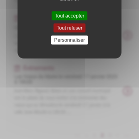
l'église ...
Tout accepter
Événements
Commémoration du 11 Novembre
Tout refuser
Commémoration du 11 Novembre Place de la
Personnaliser
Mairie à 11h 30 le lundi 11 novembre 2024 suivie
d'un Vin d' Honneur à la salle du lavoir ...
Événements
Les Voeux du Maire le vendredi 17 janvier 2025
à 18h30
Jean-Marc Rigaud, Maire et son conseil municipal
ont le plaisir de vous inviter à la cérémonie des
vœux qui se déroulera le vendredi 17 janvier à la
salle Jean Moulin à 18h30 ...
<<
<
1
2
3
>
>>