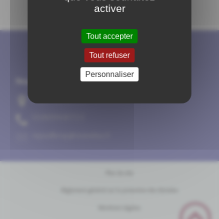
activer
Tout accepter
Tout refuser
Personnaliser
Nous contacter
Place Pion 21150 POUILLENAY
31/78/69/08/30
rf.oodanaw@yanelliuopm
Plan du site
Règlement général sur la protection des données
Mentions Légales