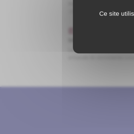
Hotel Bar Restaurant Ouvert tou
: Gîte - Chambres d'hôtes - Pizza
Ce site util
Carnet d'adresse
Mes Douces Heures Viennois
La propriétaire Madame Carolin
artisanale de viennoiseries crou