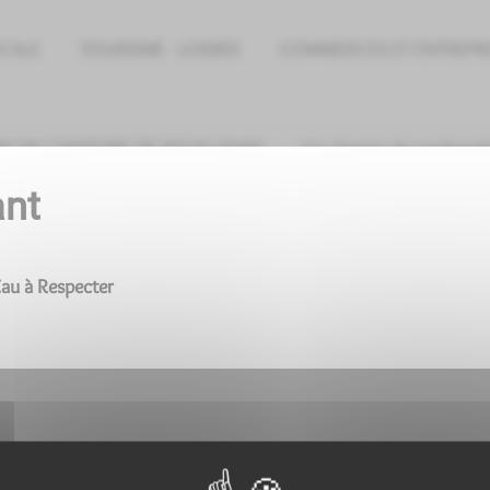
OCALE
TOURISME - LOISIRS
COMMERCES ET ENTREPR
RE DE L'HISTOIRE DE POUILLENAY
Un chemin de randonné
ant
Résultats
Eau à Respecter
rme "
Alimentation - Restauration
"
MACARENA