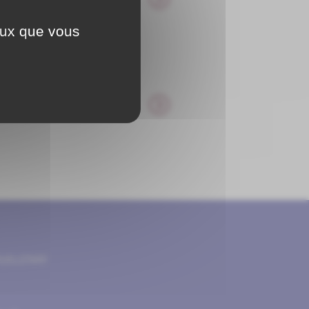
 03.80.96.93.22 Spécialités
ceux que vous
pose Une fabrication
OUILLENAY