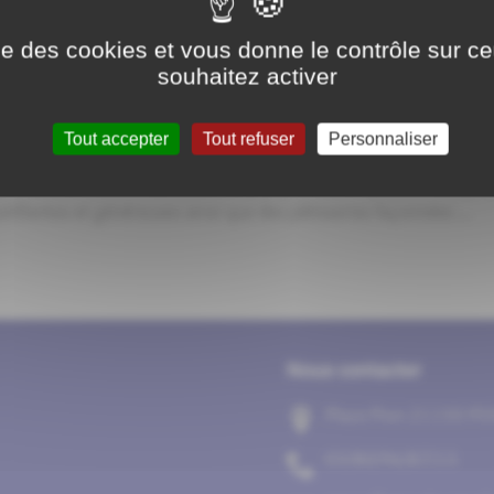
s les jours midi et soir sauf congés annuels 29 place pion Tel:
 sur place ou à emporter - service traiteur. ...
ise des cookies et vous donne le contrôle sur 
souhaitez activer
Tout accepter
Tout refuser
Personnaliser
eries et Pâtisseries
e COGNETinstallée place Pion dans l’ancienne épicerievous pro
stillantes et généreuses ainsi que des pâtisseries façonnées ...
Nous contacter
Place Pion 21150 P
31/78/69/08/30